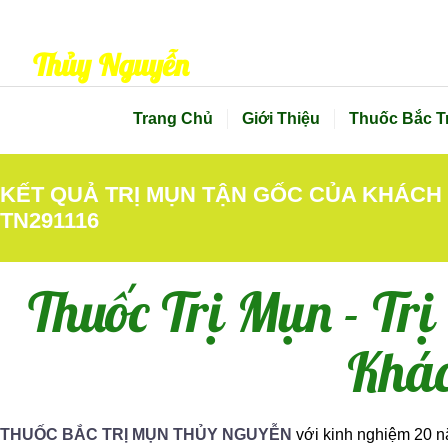
CHĂM SÓC SẮC ĐẸP TOÀN DIỆN
Thủy Nguyễn
Trang Chủ
Giới Thiệu
Thuốc Bắc T
KẾT QUẢ TRỊ MỤN TẬN GỐC CỦA KHÁCH
TN291116
Thuốc Trị Mụn - Tr
Khác
THUỐC BẮC TRỊ MỤN THỦY NGUYỄN
với kinh nghiệm 20 n