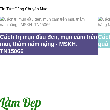
Tin Tức Cùng Chuyên Mục
Cách trị mụn đầu đen, mụn cám trên
Cách
mũi, thâm nám nặng - MSKH:
quả
TN15066
Làm Đẹp