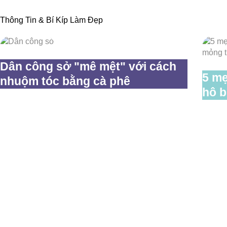
Thông Tin & Bí Kíp Làm Đẹp
Dân công sở "mê mệt" với cách
5 mẹ
nhuộm tóc bằng cà phê
hô b
Cam Kết chăm só