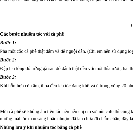
D
Các bước nhuộm tóc với cà phê
Bước 1:
Pha một cốc cà phê thật đậm và để nguội dần. (Chị em nên sử dụng loạ
Bước 2:
Đập hai lòng đỏ trứng gà sau đó đánh thật đều với một thìa rượu, hai t
Bước 3:
Khi hỗn hợp còn ấm, thoa đều lên tóc đang khô và ủ trong vòng 20 phú
Mùi cà phê sẽ không ám trên tóc nên nếu chị em sợ mùi cafe thì cũng
những mái tóc màu sáng hoặc nhuộm đã lâu chưa đi chấm chân, đây là 
Những lưu ý khi nhuộm tóc bằng cà phê