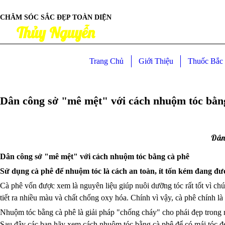
CHĂM SÓC SẮC ĐẸP TOÀN DIỆN
Thủy Nguyễn
Trang Chủ
Giới Thiệu
Thuốc Bắc 
Dân công sở "mê mệt" với cách nhuộm tóc bằn
Dân 
Dân công sở "mê mệt" với cách nhuộm tóc bằng cà phê
Sử dụng cà phê để nhuộm tóc là cách an toàn, ít tốn kém đang đ
Cà phê vốn được xem là nguyên liệu giúp nuôi dưỡng tóc rất tốt vì chú
tiết ra nhiều màu và chất chống oxy hóa. Chính vì vậy, cà phê chính l
Nhuộm tóc bằng cà phê là giải pháp "chống cháy" cho phái đẹp trong
Sau đây các bạn hãy xem cách nhuộm tóc bằng cà phê để có mái tóc đ